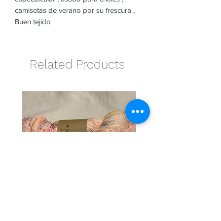
camisetas de verano por su frescura ,
Buen tejido
Related Products
Exitic
Cotton candy