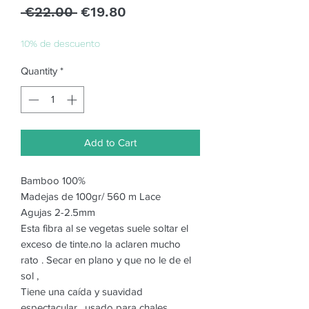
Regular
Sale
 €22.00 
€19.80
Price
Price
10% de descuento
Quantity
*
Add to Cart
Bamboo 100%
Madejas de 100gr/ 560 m Lace
Agujas 2-2.5mm
Esta fibra al se vegetas suele soltar el
exceso de tinte.no la aclaren mucho
rato . Secar en plano y que no le de el
sol ,
Tiene una caída y suavidad
espectacular , usado para chales ,