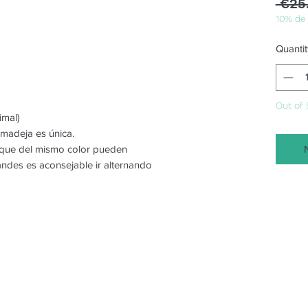
 €25
10% de
Quantit
Out of 
imal)
 madeja es única.
o que del mismo color pueden
randes es aconsejable ir alternando