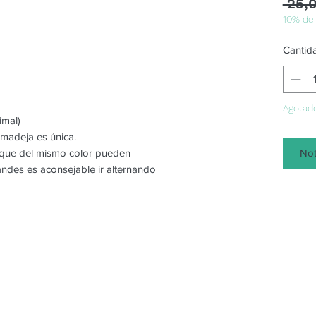
 25,
10% de
Cantid
Agotad
imal)
 madeja es única.
Not
o que del mismo color pueden
randes es aconsejable ir alternando