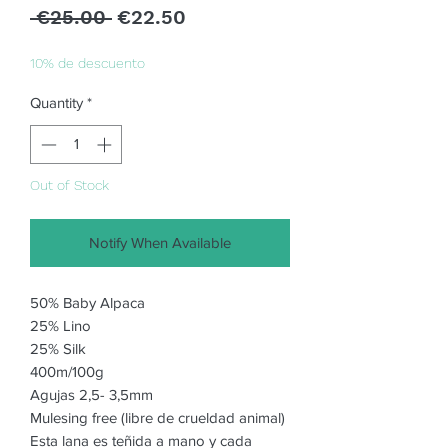
Regular
Sale
 €25.00 
€22.50
Price
Price
10% de descuento
Quantity
*
Out of Stock
Notify When Available
50% Baby Alpaca
25% Lino
25% Silk
400m/100g
Agujas 2,5- 3,5mm
Mulesing free (libre de crueldad animal)
Esta lana es teñida a mano y cada