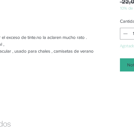
 22,
10% de
Cantid
r el exceso de tinte.no la aclaren mucho rato .
l ,
Agotad
acular , usado para chales , camisetas de verano
Not
ados