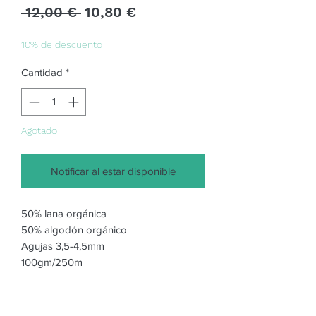
Precio
Precio
 12,00 € 
10,80 €
de
oferta
10% de descuento
Cantidad
*
Agotado
Notificar al estar disponible
50% lana orgánica
50% algodón orgánico
Agujas 3,5-4,5mm
100gm/250m