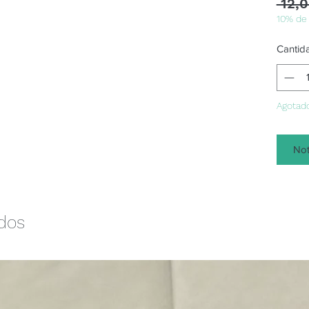
 12,0
10% de
Cantid
Agotad
Not
ados