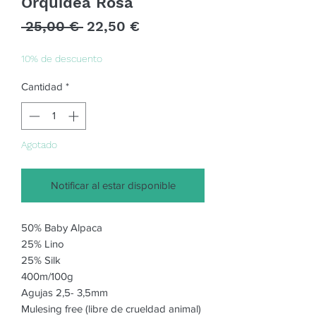
Orquídea Rosa
Precio
Precio
 25,00 € 
22,50 €
de
oferta
10% de descuento
Cantidad
*
Agotado
Notificar al estar disponible
50% Baby Alpaca
25% Lino
25% Silk
400m/100g
Agujas 2,5- 3,5mm
Mulesing free (libre de crueldad animal)