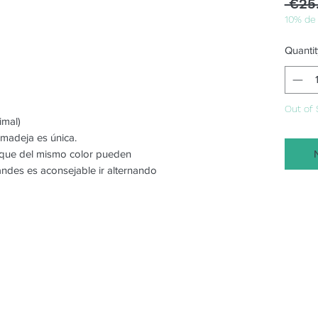
 €25
10% de
Quantit
Out of 
imal)
 madeja es única.
o que del mismo color pueden
randes es aconsejable ir alternando