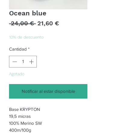
Ocean blue
Precio
Precio
 24,00 € 
21,60 €
de
oferta
10% de descuento
Cantidad
*
Agotado
Notificar al estar disponible
Base KRYPTON
19,5 micras
100% Merino SW
400m/100g