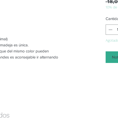
 18,0
10% de
Cantid
imal)
Agotad
 madeja es única.
o que del mismo color pueden
Not
randes es aconsejable ir alternando
ados