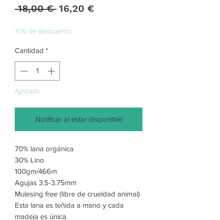
Precio
Precio
 18,00 € 
16,20 €
de
oferta
10% de descuento
Cantidad
*
Agotado
Notificar al estar disponible
70% lana orgánica
30% Lino
100gm/466m
Agujas 3.5-3.75mm
Mulesing free (libre de crueldad animal)
Esta lana es teñida a mano y cada
madeja es única.