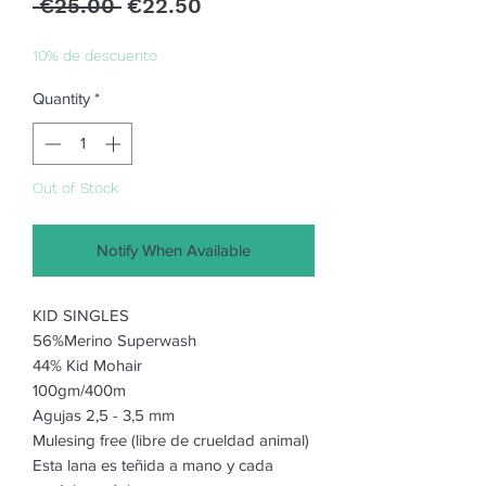
Regular
Sale
 €25.00 
€22.50
Price
Price
10% de descuento
Quantity
*
Out of Stock
Notify When Available
KID SINGLES
56%Merino Superwash
44% Kid Mohair
100gm/400m
Agujas 2,5 - 3,5 mm
Mulesing free (libre de crueldad animal)
Esta lana es teñida a mano y cada