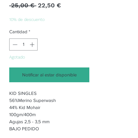
Precio
Precio
 25,00 € 
22,50 €
de
oferta
10% de descuento
Cantidad
*
Agotado
Notificar al estar disponible
KID SINGLES
56%Merino Superwash
44% Kid Mohair
100gm/400m
Agujas 2,5 - 3,5 mm
BAJO PEDIDO