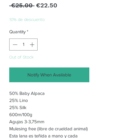
Regular
Sale
 €25.00 
€22.50
Price
Price
10% de descuento
Quantity
*
Out of Stock
Notify When Available
50% Baby Alpaca
25% Lino
25% Silk
600m/100g
Agujas 3-3,75mm
Mulesing free (libre de crueldad animal)
Esta lana es teñida a mano y cada