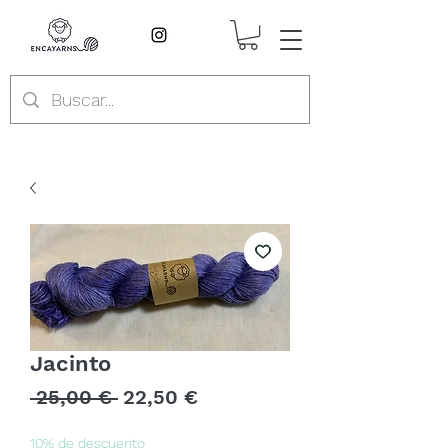
Jacinto
Precio
Precio
 25,00 € 
22,50 €
de
oferta
10% de descuento