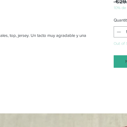
 €29
10% de
Quantit
hales, top, jersey. Un tacto muy agradable y una
Out of 