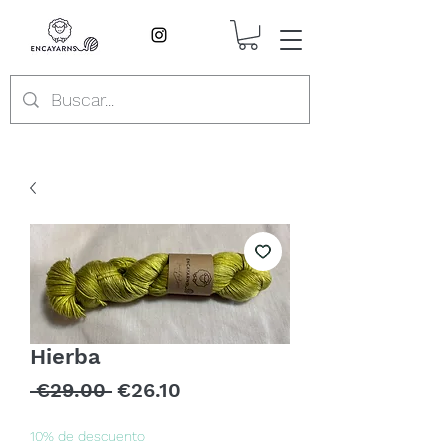
Hierba
Regular
Sale
 €29.00 
€26.10
Price
Price
10% de descuento