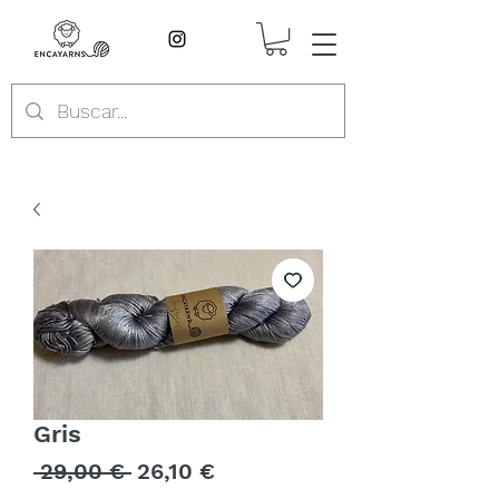
Gris
Precio
Precio
 29,00 € 
26,10 €
de