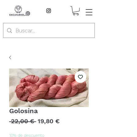
Golosina
Precio
Precio
 22,00 € 
19,80 €
de
oferta
10% de descuento