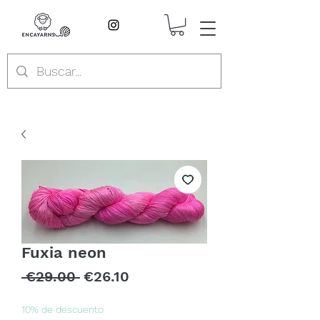
Fuxia neon
Regular
Sale
 €29.00 
€26.10
Price
Price
10% de descuento