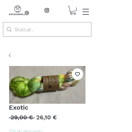
Exotic
Precio
Precio
 29,00 € 
26,10 €
de
oferta
10% de descuento