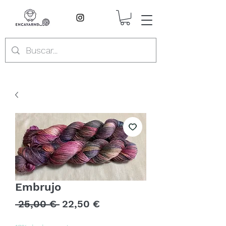
Embrujo
Precio
Precio
 25,00 € 
22,50 €
de