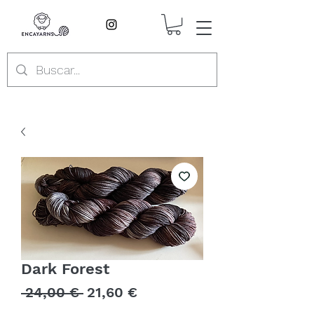
Dark Forest
Precio
Precio
 24,00 € 
21,60 €
de