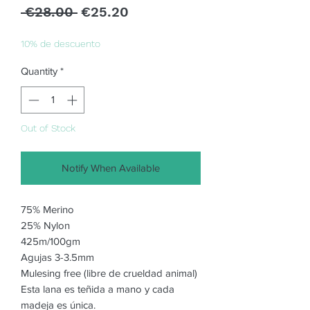
Regular
Sale
 €28.00 
€25.20
Price
Price
10% de descuento
Quantity
*
Out of Stock
Notify When Available
75% Merino
25% Nylon
425m/100gm
Agujas 3-3.5mm
Mulesing free (libre de crueldad animal)
Esta lana es teñida a mano y cada
madeja es única.