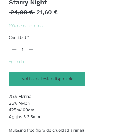
Starry Night
Precio
Precio
 24,00 € 
21,60 €
de
oferta
10% de descuento
Cantidad
*
Agotado
Notificar al estar disponible
75% Merino 

25% Nylon

425m/100gm

Agujas 3-3.5mm

Mulesing free (libre de crueldad animal)