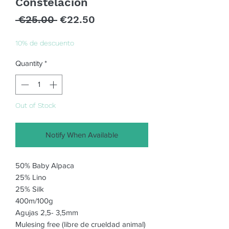
Constelacion
Regular
Sale
 €25.00 
€22.50
Price
Price
10% de descuento
Quantity
*
Out of Stock
Notify When Available
50% Baby Alpaca
25% Lino
25% Silk
400m/100g
Agujas 2,5- 3,5mm
Mulesing free (libre de crueldad animal)