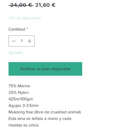
Precio
Precio
 24,00 € 
21,60 €
de
oferta
10% de descuento
Cantidad
*
Agotado
Notificar al estar disponible
75% Merino
25% Nylon
425m/100gm
Agujas 3-3.5mm
Mulesing free (libre de crueldad animal)
Esta lana es teñida a mano y cada
madeja es única.