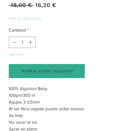
Precio
Precio
 18,00 € 
16,20 €
de
oferta
10% de descuento
Cantidad
*
Agotado
Notificar al estar disponible
100% Algodon Baby
100gm/350 m
Agujas 3-3,5mm
Al ser fibra vegetal puede soltar exceso
de tinte
No secar al sol
Secar en plano