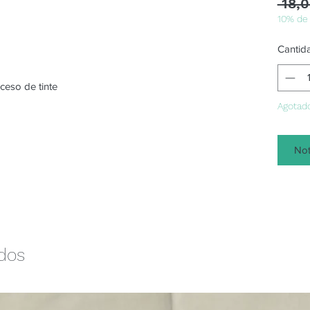
 18,0
10% de
Cantid
xceso de tinte
Agotad
Not
ados