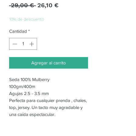
Precio
Precio
 29,00 € 
26,10 €
de
oferta
10% de descuento
Cantidad
*
Agregar al carrito
Seda 100% Mulberry
100gm/400m
Agujas 2.5 - 3.5 mm
Perfecta para cualquier prenda , chales,
top, jersey. Un tacto muy agradable y
una caída espectacular.