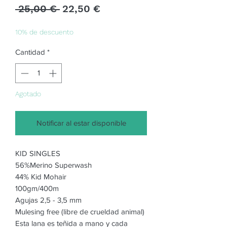
Precio
Precio
 25,00 € 
22,50 €
de
oferta
10% de descuento
Cantidad
*
Agotado
Notificar al estar disponible
KID SINGLES
56%Merino Superwash
44% Kid Mohair
100gm/400m
Agujas 2,5 - 3,5 mm
Mulesing free (libre de crueldad animal)
Esta lana es teñida a mano y cada