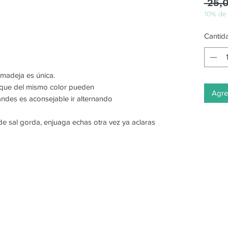
 25,
10% de
Cantid
 madeja es única.
o que del mismo color pueden
Agreg
randes es aconsejable ir alternando
e sal gorda, enjuaga echas otra vez ya aclaras