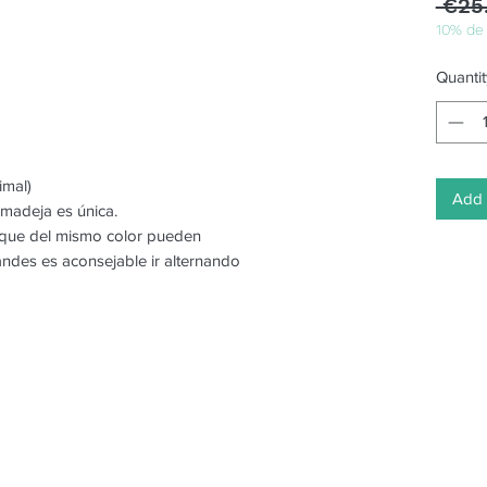
 €25
10% de
Quantit
imal)
Add 
 madeja es única.
o que del mismo color pueden
randes es aconsejable ir alternando