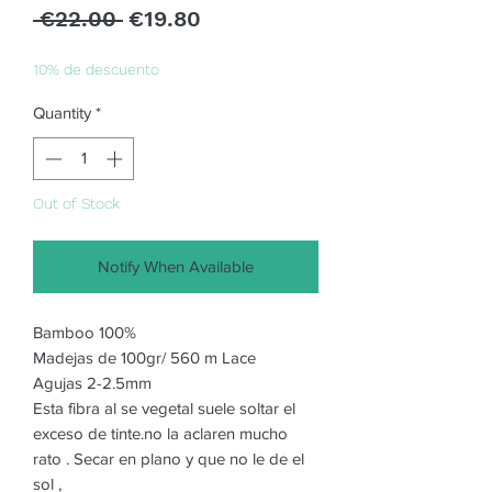
Regular
Sale
 €22.00 
€19.80
Price
Price
10% de descuento
Quantity
*
Out of Stock
Notify When Available
Bamboo 100%
Madejas de 100gr/ 560 m Lace
Agujas 2-2.5mm
Esta fibra al se vegetal suele soltar el
exceso de tinte.no la aclaren mucho
rato . Secar en plano y que no le de el
sol ,