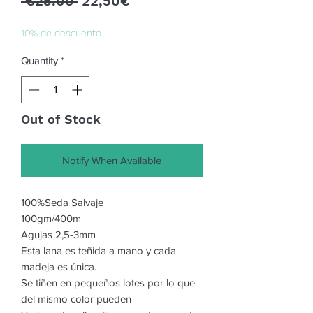
Regular
Sale
 €25.00 
22,50€
Price
Price
10% de descuento
Quantity
*
Out of Stock
Notify When Available
100%Seda Salvaje
100gm/400m
Agujas 2,5-3mm
Esta lana es teñida a mano y cada
madeja es única.
Se tiñen en pequeños lotes por lo que
del mismo color pueden