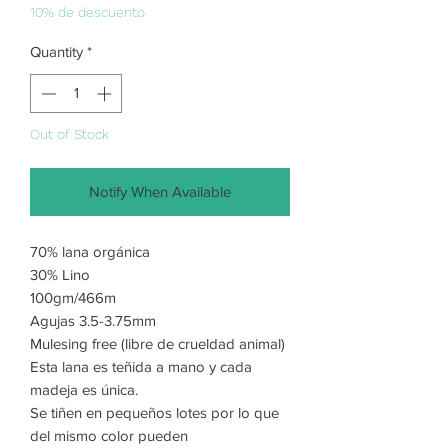
10% de descuento
Quantity
*
Out of Stock
Notify When Available
70% lana orgánica
30% Lino
100gm/466m
Agujas 3.5-3.75mm
Mulesing free (libre de crueldad animal)
Esta lana es teñida a mano y cada
madeja es única.
Se tiñen en pequeños lotes por lo que
del mismo color pueden