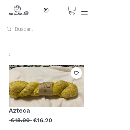
Azteca
Regular
Sale
 €18.00 
€16.20
Price
Price