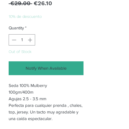
Regular
Sale
 €29.00 
€26.10
Price
Price
10% de descuento
Quantity
*
Out of Stock
Notify When Available
Seda 100% Mulberry
100gm/400m
Agujas 2.5 - 3.5 mm
Perfecta para cualquier prenda , chales,
top, jersey. Un tacto muy agradable y
una caída espectacular.