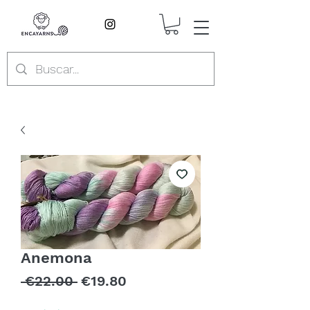
Anemona
Regular
Sale
 €22.00 
€19.80
Price
Price