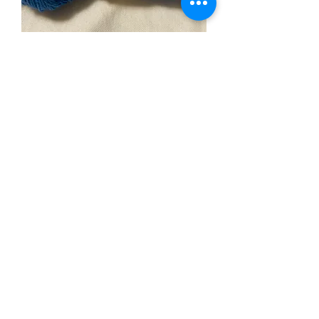
Sky
Agotado
10% de descuento
Rosae