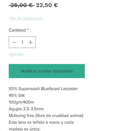
Precio
Precio
 25,00 € 
22,50 €
de
oferta
10% de descuento
Cantidad
*
Agotado
Notificar al estar disponible
55% Superwash Bluefaced Leicester
45% Silk
100gm/400m
Agujas 2.5-3.5mm
Mulesing free (libre de crueldad animal)
Esta lana es teñida a mano y cada
madeja es única.