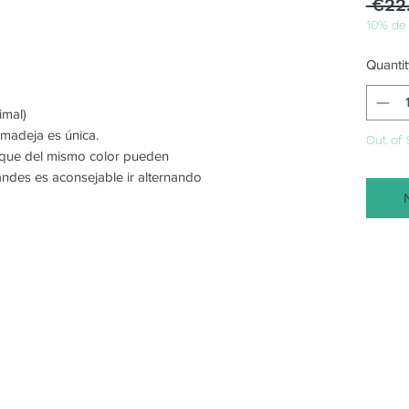
 €22
10% de
Quantit
imal)
 madeja es única.
Out of 
o que del mismo color pueden
randes es aconsejable ir alternando