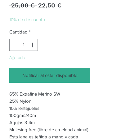
Precio
Precio
 25,00 € 
22,50 €
de
oferta
10% de descuento
Cantidad
*
Agotado
Notificar al estar disponible
65% Extrafine Merino SW
25% Nylon
10% lentejuelas
100gm/240m
Agujas 3-4m
Mulesing free (libre de crueldad animal)
Esta lana es teñida a mano y cada