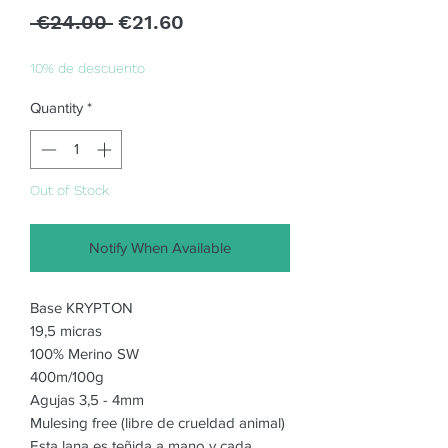
Regular
Sale
 €24.00 
€21.60
Price
Price
10% de descuento
Quantity
*
Out of Stock
Notify When Available
Base KRYPTON
19,5 micras
100% Merino SW
400m/100g
Agujas 3,5 - 4mm
Mulesing free (libre de crueldad animal)
Esta lana es teñida a mano y cada