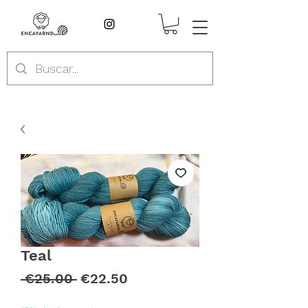
Teal
Regular
Sale
 €25.00 
€22.50
Price
Price