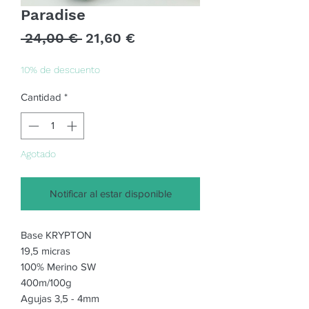
Paradise
Precio
Precio
 24,00 € 
21,60 €
de
oferta
10% de descuento
Cantidad
*
Agotado
Notificar al estar disponible
Base KRYPTON
19,5 micras
100% Merino SW
400m/100g
Agujas 3,5 - 4mm