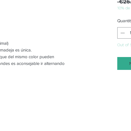
 €25
10% de
Quantit
imal)
Out of 
 madeja es única.
o que del mismo color pueden
randes es aconsejable ir alternando