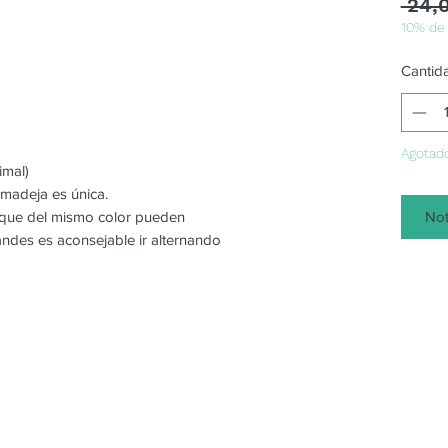
 24,
10% de
Cantid
Agotad
imal)
 madeja es única.
Not
o que del mismo color pueden
randes es aconsejable ir alternando