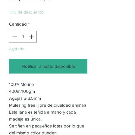
de
oferta
10% de descuento
Cantidad
*
Agotado
Notificar al estar disponible
100% Merino
400m/100gm
Agujas 3-3.5mm
Mulesing free (libre de crueldad animal)
Esta lana es teñida a mano y cada
madeja es única.
Se tiñen en pequeños lotes por lo que
del mismo color pueden