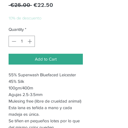
Regular
Sale
 €25.00 
€22.50
Price
Price
10% de descuento
Quantity
*
Add to Cart
55% Superwash Bluefaced Leicester
45% Silk
100gm/400m
Agujas 2.5-3.5mm
Mulesing free (libre de crueldad animal)
Esta lana es teñida a mano y cada
madeja es única.
Se tiñen en pequeños lotes por lo que
del mismo color pueden